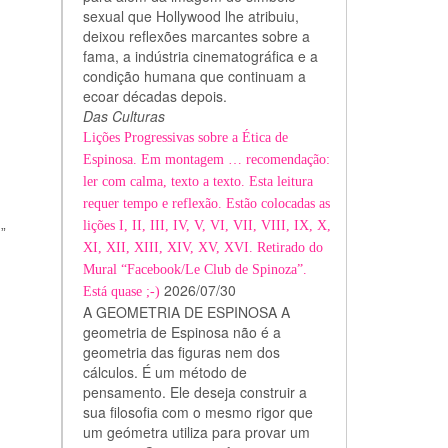
sexual que Hollywood lhe atribuiu,
deixou reflexões marcantes sobre a
fama, a indústria cinematográfica e a
condição humana que continuam a
ecoar décadas depois.
Das Culturas
Lições Progressivas sobre a Ética de
Espinosa. Em montagem … recomendação:
ler com calma, texto a texto. Esta leitura
requer tempo e reflexão. Estão colocadas as
lições I, II, III, IV, V, VI, VII, VIII, IX, X,
”
XI, XII, XIII, XIV, XV, XVI. Retirado do
Mural “Facebook/Le Club de Spinoza”.
2026/07/30
Está quase ;-)
A GEOMETRIA DE ESPINOSA A
geometria de Espinosa não é a
geometria das figuras nem dos
cálculos. É um método de
pensamento. Ele deseja construir a
sua filosofia com o mesmo rigor que
um geómetra utiliza para provar um