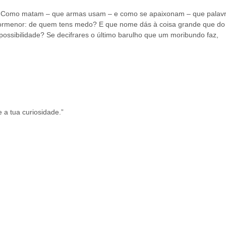
 Como matam – que armas usam – e como se apaixonam – que palav
 pormenor: de quem tens medo? E que nome dás à coisa grande que do
possibilidade? Se decifrares o último barulho que um moribundo faz,
 a tua curiosidade.”