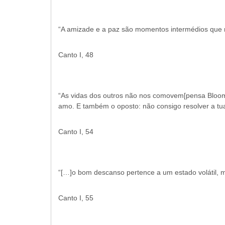
“A amizade e a paz são momentos intermédios que 
Canto I, 48
“As vidas dos outros não nos comovem[pensa Bloom
amo. E também o oposto: não consigo resolver a tu
Canto I, 54
“[…]o bom descanso pertence a um estado volátil, m
Canto I, 55