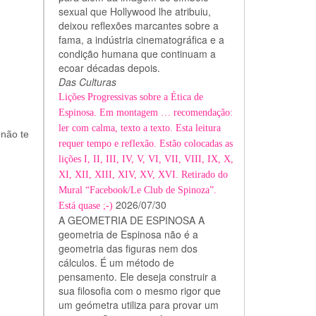
sexual que Hollywood lhe atribuiu,
deixou reflexões marcantes sobre a
fama, a indústria cinematográfica e a
condição humana que continuam a
ecoar décadas depois.
Das Culturas
Lições Progressivas sobre a Ética de
Espinosa. Em montagem … recomendação:
ler com calma, texto a texto. Esta leitura
 não te
requer tempo e reflexão. Estão colocadas as
lições I, II, III, IV, V, VI, VII, VIII, IX, X,
XI, XII, XIII, XIV, XV, XVI. Retirado do
Mural “Facebook/Le Club de Spinoza”.
2026/07/30
Está quase ;-)
A GEOMETRIA DE ESPINOSA A
geometria de Espinosa não é a
geometria das figuras nem dos
cálculos. É um método de
pensamento. Ele deseja construir a
sua filosofia com o mesmo rigor que
um geómetra utiliza para provar um