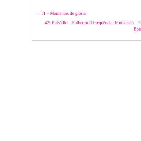
Post
←
II – Momentos de glória
navigation
42º Episódio – Folhetim (II sequência de nove
Epi