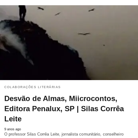
COLABORAÇÕES LITERÁRIAS
Desvão de Almas, Miicrocontos,
Editora Penalux, SP | Silas Corrêa
Leite
9 anos ago
O professor Silas Corrêa Leite, jornalista comunitário, conselheiro