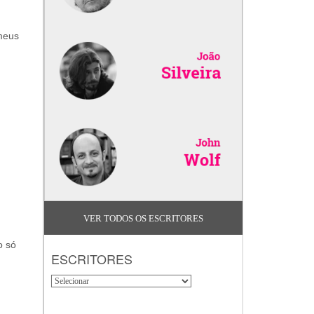
meus
VER TODOS OS ESCRITORES
o só
ESCRITORES