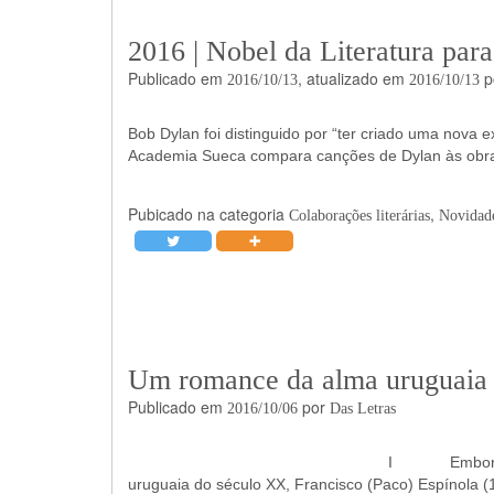
2016 | Nobel da Literatura par
Publicado em
, atualizado em
p
2016/10/13
2016/10/13
Bob Dylan foi distinguido por “ter criado uma nova
Academia Sueca compara canções de Dylan às obra
Pubicado na categoria
,
Colaborações literárias
Novidade
Um romance da alma uruguaia 
Publicado em
por
2016/10/06
Das Letras
I Embora seja dono de obra cons
uruguaia do século XX, Francisco (Paco) Espínola (