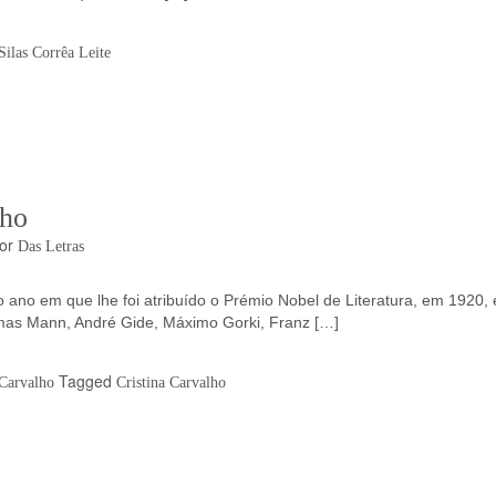
Silas Corrêa Leite
lho
or
Das Letras
no em que lhe foi atribuído o Prémio Nobel de Literatura, em 1920, 
omas Mann, André Gide, Máximo Gorki, Franz […]
Tagged
 Carvalho
Cristina Carvalho