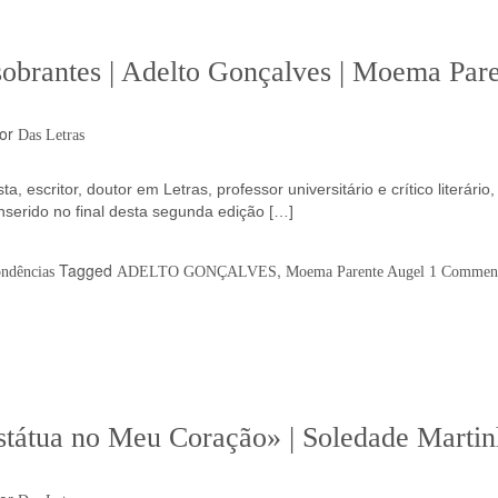
sobrantes | Adelto Gonçalves | Moema Par
or
Das Letras
, escritor, doutor em Letras, professor universitário e crítico literário,
inserido no final desta segunda edição […]
Tagged
,
ndências
ADELTO GONÇALVES
Moema Parente Augel
1 Commen
átua no Meu Coração» | Soledade Martin