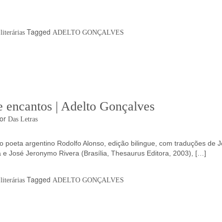
Tagged
iterárias
ADELTO GONÇALVES
e encantos | Adelto Gonçalves
or
Das Letras
ta argentino Rodolfo Alonso, edição bilingue, com traduções de J
e José Jeronymo Rivera (Brasília, Thesaurus Editora, 2003), […]
Tagged
iterárias
ADELTO GONÇALVES