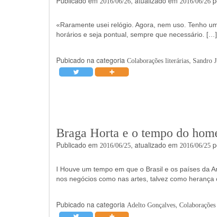
Publicado em
, atualizado em
p
2016/06/26
2016/06/26
«Raramente usei relógio. Agora, nem uso. Tenho um
horários e seja pontual, sempre que necessário. […]
Pubicado na categoria
,
Colaborações literárias
Sandro J
Braga Horta e o tempo do hom
Publicado em
, atualizado em
p
2016/06/25
2016/06/25
I Houve um tempo em que o Brasil e os países da Am
nos negócios como nas artes, talvez como herança 
Pubicado na categoria
,
Adelto Gonçalves
Colaborações l