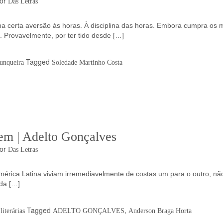
or
Das Letras
a certa aversão às horas. À disciplina das horas. Embora cumpra os 
. Provavelmente, por ter tido desde […]
Tagged
unqueira
Soledade Martinho Costa
em | Adelto Gonçalves
or
Das Letras
érica Latina viviam irremediavelmente de costas um para o outro, nã
da […]
Tagged
,
iterárias
ADELTO GONÇALVES
Anderson Braga Horta