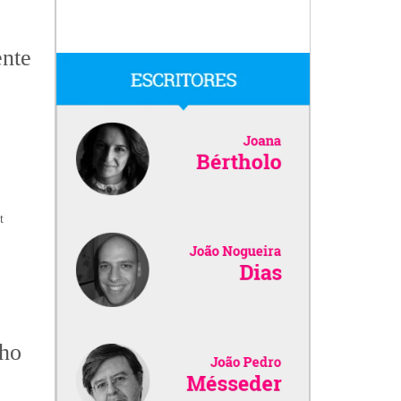
ente
t
ho