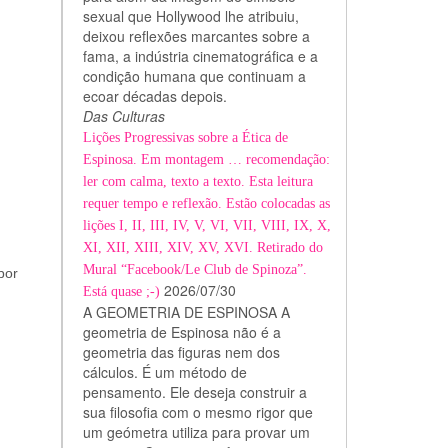
sexual que Hollywood lhe atribuiu,
deixou reflexões marcantes sobre a
fama, a indústria cinematográfica e a
condição humana que continuam a
ecoar décadas depois.
Das Culturas
Lições Progressivas sobre a Ética de
Espinosa. Em montagem … recomendação:
ler com calma, texto a texto. Esta leitura
requer tempo e reflexão. Estão colocadas as
lições I, II, III, IV, V, VI, VII, VIII, IX, X,
XI, XII, XIII, XIV, XV, XVI. Retirado do
Mural “Facebook/Le Club de Spinoza”.
por
2026/07/30
Está quase ;-)
A GEOMETRIA DE ESPINOSA A
geometria de Espinosa não é a
geometria das figuras nem dos
cálculos. É um método de
pensamento. Ele deseja construir a
sua filosofia com o mesmo rigor que
um geómetra utiliza para provar um