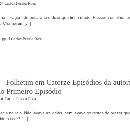
or
Carlos Pessoa Rosa
eria coragem de encará-lo e dizer que tinha medo. Passeou os olhos 
ela. Chamaram […]
agged
Carlos Pessoa Rosa
lhetim em Catorze Episódios da autor
o Primeiro Episódio
or
Carlos Pessoa Rosa
ia no ralo. Não lavava as idéias, nem levava os restos do prazer qu
do a ficar? […]