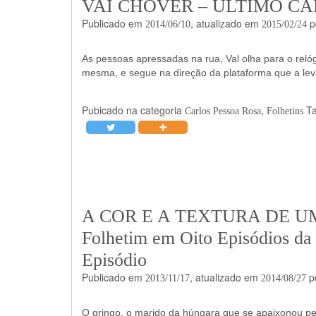
VAI CHOVER – ÚLTIMO CA
Publicado em
, atualizado em
p
2014/06/10
2015/02/24
As pessoas apressadas na rua, Val olha para o relóg
mesma, e segue na direção da plataforma que a lev
Pubicado na categoria
,
T
Carlos Pessoa Rosa
Folhetins
A COR E A TEXTURA DE U
Folhetim em Oito Episódios da 
Episódio
Publicado em
, atualizado em
p
2013/11/17
2014/08/27
O gringo, o marido da húngara que se apaixonou pe