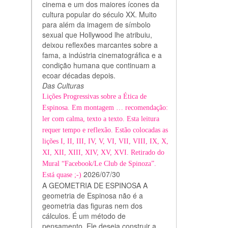
cinema e um dos maiores ícones da
cultura popular do século XX. Muito
para além da imagem de símbolo
sexual que Hollywood lhe atribuiu,
deixou reflexões marcantes sobre a
fama, a indústria cinematográfica e a
condição humana que continuam a
ecoar décadas depois.
Das Culturas
Lições Progressivas sobre a Ética de
Espinosa. Em montagem … recomendação:
ler com calma, texto a texto. Esta leitura
requer tempo e reflexão. Estão colocadas as
lições I, II, III, IV, V, VI, VII, VIII, IX, X,
XI, XII, XIII, XIV, XV, XVI. Retirado do
Mural “Facebook/Le Club de Spinoza”.
2026/07/30
Está quase ;-)
A GEOMETRIA DE ESPINOSA A
geometria de Espinosa não é a
geometria das figuras nem dos
cálculos. É um método de
pensamento. Ele deseja construir a