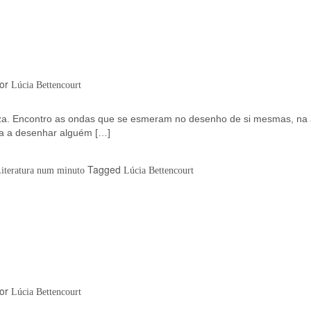
or
Lúcia Bettencourt
eza. Encontro as ondas que se esmeram no desenho de si mesmas, na 
da a desenhar alguém […]
Tagged
Literatura num minuto
Lúcia Bettencourt
or
Lúcia Bettencourt