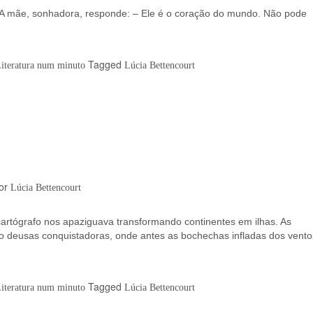
? A mãe, sonhadora, responde: – Ele é o coração do mundo. Não pode
Tagged
Literatura num minuto
Lúcia Bettencourt
or
Lúcia Bettencourt
rtógrafo nos apaziguava transformando continentes em ilhas. As
deusas conquistadoras, onde antes as bochechas infladas dos vento
Tagged
Literatura num minuto
Lúcia Bettencourt