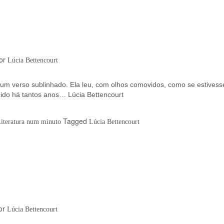
or
Lúcia Bettencourt
, um verso sublinhado. Ela leu, com olhos comovidos, como se estivess
o há tantos anos… Lúcia Bettencourt
Tagged
Literatura num minuto
Lúcia Bettencourt
or
Lúcia Bettencourt