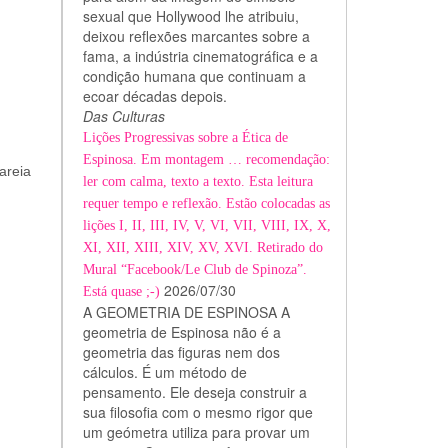
sexual que Hollywood lhe atribuiu,
deixou reflexões marcantes sobre a
fama, a indústria cinematográfica e a
condição humana que continuam a
ecoar décadas depois.
Das Culturas
Lições Progressivas sobre a Ética de
Espinosa. Em montagem … recomendação:
areia
ler com calma, texto a texto. Esta leitura
requer tempo e reflexão. Estão colocadas as
lições I, II, III, IV, V, VI, VII, VIII, IX, X,
XI, XII, XIII, XIV, XV, XVI. Retirado do
Mural “Facebook/Le Club de Spinoza”.
2026/07/30
Está quase ;-)
A GEOMETRIA DE ESPINOSA A
geometria de Espinosa não é a
geometria das figuras nem dos
cálculos. É um método de
pensamento. Ele deseja construir a
sua filosofia com o mesmo rigor que
um geómetra utiliza para provar um