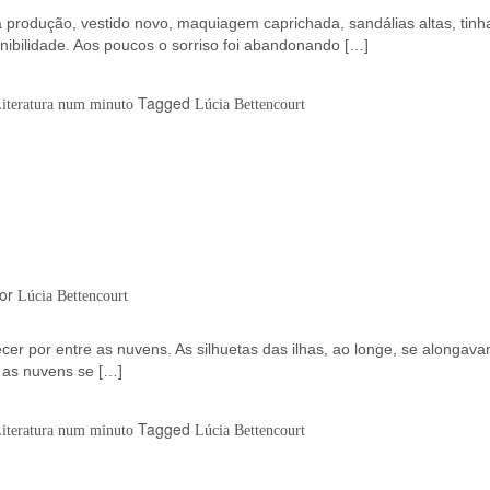
 produção, vestido novo, maquiagem caprichada, sandálias altas, tin
nibilidade. Aos poucos o sorriso foi abandonando […]
Tagged
Literatura num minuto
Lúcia Bettencourt
or
Lúcia Bettencourt
er por entre as nuvens. As silhuetas das ilhas, ao longe, se alongav
 as nuvens se […]
Tagged
Literatura num minuto
Lúcia Bettencourt