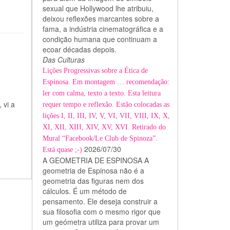
sexual que Hollywood lhe atribuiu,
deixou reflexões marcantes sobre a
fama, a indústria cinematográfica e a
condição humana que continuam a
ecoar décadas depois.
Das Culturas
Lições Progressivas sobre a Ética de
Espinosa. Em montagem … recomendação:
ler com calma, texto a texto. Esta leitura
 vi a
requer tempo e reflexão. Estão colocadas as
lições I, II, III, IV, V, VI, VII, VIII, IX, X,
XI, XII, XIII, XIV, XV, XVI. Retirado do
Mural “Facebook/Le Club de Spinoza”.
2026/07/30
Está quase ;-)
A GEOMETRIA DE ESPINOSA A
geometria de Espinosa não é a
geometria das figuras nem dos
cálculos. É um método de
pensamento. Ele deseja construir a
sua filosofia com o mesmo rigor que
um geómetra utiliza para provar um