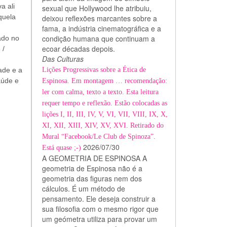
a ali
sexual que Hollywood lhe atribuiu,
quela
deixou reflexões marcantes sobre a
fama, a indústria cinematográfica e a
condição humana que continuam a
ado no
ecoar décadas depois.
 /
Das Culturas
Lições Progressivas sobre a Ética de
ade e a
aúde e
Espinosa. Em montagem … recomendação:
ler com calma, texto a texto. Esta leitura
requer tempo e reflexão. Estão colocadas as
lições I, II, III, IV, V, VI, VII, VIII, IX, X,
XI, XII, XIII, XIV, XV, XVI. Retirado do
Mural “Facebook/Le Club de Spinoza”.
2026/07/30
Está quase ;-)
A GEOMETRIA DE ESPINOSA A
geometria de Espinosa não é a
geometria das figuras nem dos
cálculos. É um método de
pensamento. Ele deseja construir a
sua filosofia com o mesmo rigor que
um geómetra utiliza para provar um