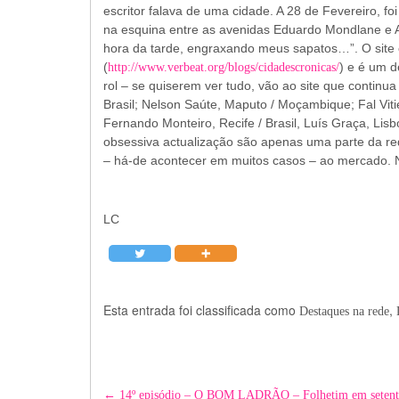
escritor falava de uma cidade. A 28 de Fevereiro, fo
na esquina entre as avenidas Eduardo Mondlane e Am
hora da tarde, engraxando meus sapatos…”. O site
(
) e é um d
http://www.verbeat.org/blogs/cidadescronicas/
rol – se quiserem ver tudo, vão ao site que continua f
Brasil; Nelson Saúte, Maputo / Moçambique; Fal Vitiel
Fernando Monteiro, Recife / Brasil, Luís Graça, Lisb
obsessiva actualização são apenas uma parte da red
– há-de acontecer em muitos casos – ao mercado. 
LC
Esta entrada foi classificada como
,
Destaques na rede
Post
←
14º episódio – O BOM LADRÃO – Folhetim em setenta 