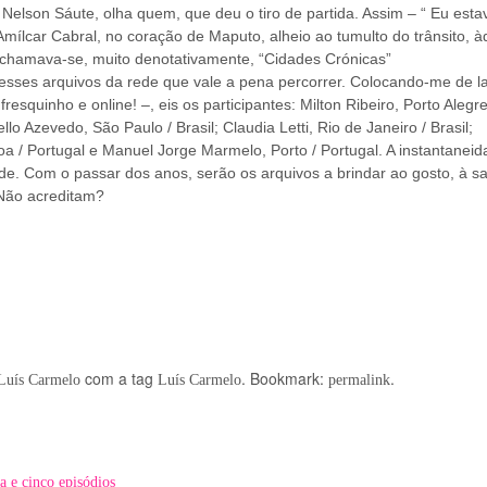
i Nelson Sáute, olha quem, que deu o tiro de partida. Assim – “ Eu estav
ílcar Cabral, no coração de Maputo, alheio ao tumulto do trânsito, à
 chamava-se, muito denotativamente, “Cidades Crónicas”
esses arquivos da rede que vale a pena percorrer. Colocando-me de l
resquinho e online! –, eis os participantes: Milton Ribeiro, Porto Alegre
lo Azevedo, São Paulo / Brasil; Claudia Letti, Rio de Janeiro / Brasil;
oa / Portugal e Manuel Jorge Marmelo, Porto / Portugal. A instantaneid
e. Com o passar dos anos, serão os arquivos a brindar ao gosto, à s
Não acreditam?
com a tag
. Bookmark:
.
Luís Carmelo
Luís Carmelo
permalink
e cinco episódios