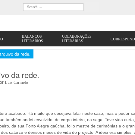
arquivo da rede.
vo da rede.
or
Luís Carmelo
rá acabado. Há muito que desejava falar neste caso, mas o pudor sa
e também andei envolvido, de corpo inteiro, na saga. Teve vida curta,
beiro, da sua Porto Alegre gaúcha, foi o mestre de cerimónias e o gra
o dos catorze e densos meses de vida do projecto. A ideia era simples: