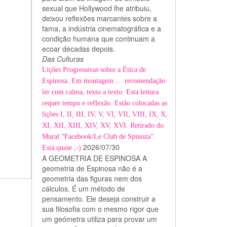
sexual que Hollywood lhe atribuiu,
deixou reflexões marcantes sobre a
fama, a indústria cinematográfica e a
condição humana que continuam a
ecoar décadas depois.
Das Culturas
Lições Progressivas sobre a Ética de
Espinosa. Em montagem … recomendação:
ler com calma, texto a texto. Esta leitura
requer tempo e reflexão. Estão colocadas as
lições I, II, III, IV, V, VI, VII, VIII, IX, X,
XI, XII, XIII, XIV, XV, XVI. Retirado do
Mural “Facebook/Le Club de Spinoza”.
2026/07/30
Está quase ;-)
A GEOMETRIA DE ESPINOSA A
geometria de Espinosa não é a
geometria das figuras nem dos
cálculos. É um método de
pensamento. Ele deseja construir a
sua filosofia com o mesmo rigor que
um geómetra utiliza para provar um