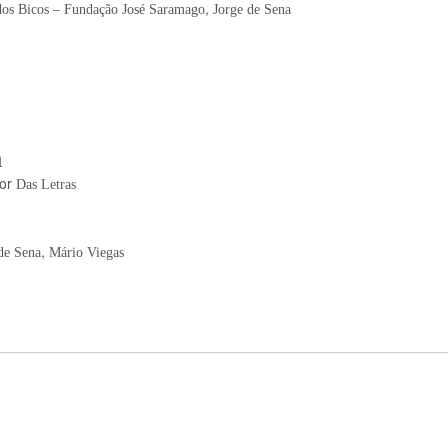
,
dos Bicos – Fundação José Saramago
Jorge de Sena
a
or
Das Letras
,
de Sena
Mário Viegas