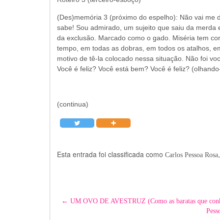
(Des)memória 3 (próximo do espelho): Não vai me d
sabe! Sou admirado, um sujeito que saiu da merda e
da exclusão. Marcado como o gado. Miséria tem cor
tempo, em todas as dobras, em todos os atalhos, e
motivo de tê-la colocado nessa situação. Não foi v
Você é feliz? Você está bem? Você é feliz? (olhan
(continua)
Esta entrada foi classificada como
Carlos Pessoa Rosa
Post
←
UM OVO DE AVESTRUZ (Como as baratas que conhecem 
Pess