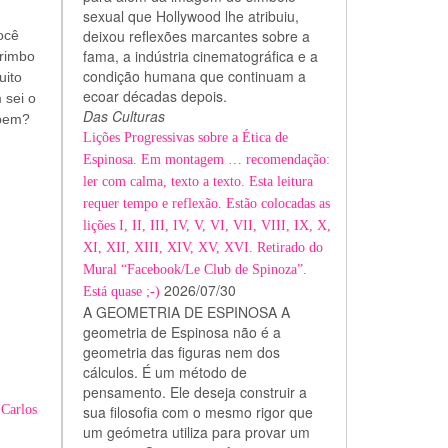
sexual que Hollywood lhe atribuiu,
deixou reflexões marcantes sobre a
ocê
fama, a indústria cinematográfica e a
arimbo
condição humana que continuam a
uito
ecoar décadas depois.
 sei o
Das Culturas
 bem?
Lições Progressivas sobre a Ética de
Espinosa. Em montagem … recomendação:
ler com calma, texto a texto. Esta leitura
requer tempo e reflexão. Estão colocadas as
lições I, II, III, IV, V, VI, VII, VIII, IX, X,
XI, XII, XIII, XIV, XV, XVI. Retirado do
Mural “Facebook/Le Club de Spinoza”.
2026/07/30
Está quase ;-)
A GEOMETRIA DE ESPINOSA A
geometria de Espinosa não é a
geometria das figuras nem dos
cálculos. É um método de
pensamento. Ele deseja construir a
Carlos
sua filosofia com o mesmo rigor que
um geómetra utiliza para provar um