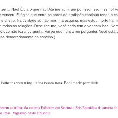
izer… Não! É claro que não! Até me admiram por isso! Isso mesmo! V
 venceu. É lógico que entre os pares de profissão continuo tendo o c
 e cheiro. Na verdade só não morri na esquina, mas estou morto há m
m todas as relações. Desculpe-me, você nada tem a ver com isso. Nem
ocê que não fez a pergunta. Fui eu que nunca me perguntei: Você está
do-se demoradamente no espelho.)
,
com a tag
. Bookmark:
.
Folhetins
Carlos Pessoa Rosa
permalink
as trilhas do escuro) Folhetim em Setenta e Seis Episódios da autoria de 
oa Rosa. Vigésimo Sexto Episódio