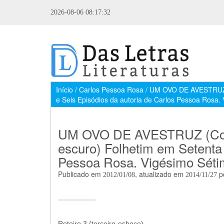
2026-08-06 08:17:32
Início / Carlos Pessoa Rosa / UM OVO DE AVESTRUZ
e Seis Episódios da autoria de Carlos Pessoa Rosa.
UM OVO DE AVESTRUZ (Como 
escuro) Folhetim em Setenta 
Pessoa Rosa. Vigésimo Séti
Publicado em
, atualizado em
p
2012/01/08
2014/11/27
Roteiro 3 (terceiro-esboço)