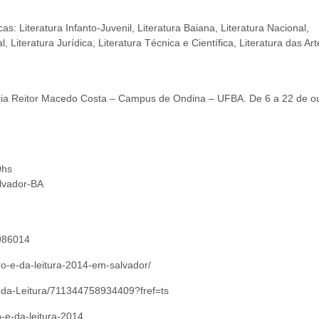
: Literatura Infanto-Juvenil, Literatura Baiana, Literatura Nacional,
, Literatura Jurídica, Literatura Técnica e Científica, Literatura das Art
tária Reitor Macedo Costa – Campus de Ondina – UFBA. De 6 a 22 de o
0hs
lvador-BA
4986014
vro-e-da-leitura-2014-em-salvador/
-da-Leitura/711344758934409?fref=ts
o-e-da-leitura-2014