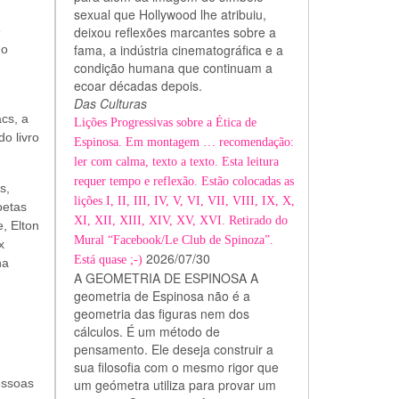
sexual que Hollywood lhe atribuiu,
e
deixou reflexões marcantes sobre a
fama, a indústria cinematográfica e a
no
condição humana que continuam a
ecoar décadas depois.
Das Culturas
cs, a
Lições Progressivas sobre a Ética de
o livro
Espinosa. Em montagem … recomendação:
ler com calma, texto a texto. Esta leitura
requer tempo e reflexão. Estão colocadas as
s,
lições I, II, III, IV, V, VI, VII, VIII, IX, X,
oetas
XI, XII, XIII, XIV, XV, XVI. Retirado do
, Elton
Mural “Facebook/Le Club de Spinoza”.
x
2026/07/30
Está quase ;-)
na
A GEOMETRIA DE ESPINOSA A
geometria de Espinosa não é a
geometria das figuras nem dos
cálculos. É um método de
pensamento. Ele deseja construir a
sua filosofia com o mesmo rigor que
essoas
um geómetra utiliza para provar um