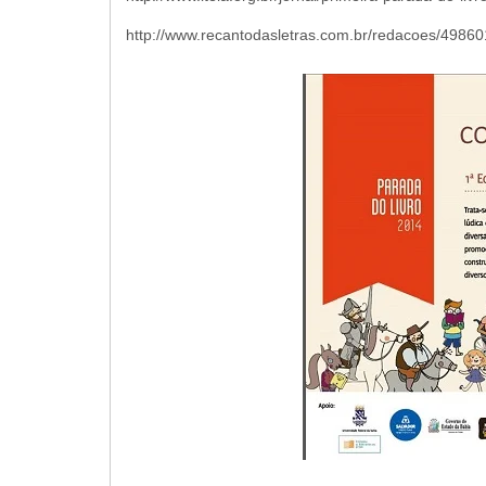
http://www.recantodasletras.com.br/redacoes/4986