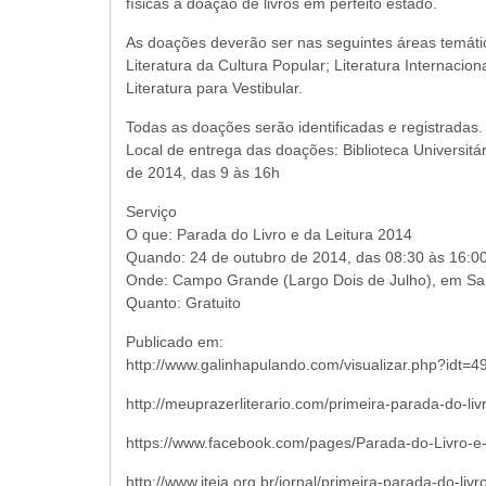
físicas a doação de livros em perfeito estado.
As doações deverão ser nas seguintes áreas temáticas
Literatura da Cultura Popular; Literatura Internacional
Literatura para Vestibular.
Todas as doações serão identificadas e registradas.
Local de entrega das doações: Biblioteca Universi
de 2014, das 9 às 16h
Serviço
O que: Parada do Livro e da Leitura 2014
Quando: 24 de outubro de 2014, das 08:30 às 16:0
Onde: Campo Grande (Largo Dois de Julho), em Sa
Quanto: Gratuito
Publicado em:
http://www.galinhapulando.com/visualizar.php?idt=
http://meuprazerliterario.com/primeira-parada-do-li
https://www.facebook.com/pages/Parada-do-Livro-e
http://www.iteia.org.br/jornal/primeira-parada-do-livr