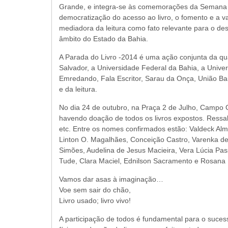
Grande, e integra-se às comemorações da Semana Na
democratização do acesso ao livro, o fomento e a val
mediadora da leitura como fato relevante para o de
âmbito do Estado da Bahia.
A Parada do Livro -2014 é uma ação conjunta da qual
Salvador, a Universidade Federal da Bahia, a Univer
Emredando, Fala Escritor, Sarau da Onça, União Baian
e da leitura.
No dia 24 de outubro, na Praça 2 de Julho, Campo G
havendo doação de todos os livros expostos. Ressal
etc. Entre os nomes confirmados estão: Valdeck Alme
Linton O. Magalhães, Conceição Castro, Varenka de
Simões, Audelina de Jesus Macieira, Vera Lúcia Pas
Tude, Clara Maciel, Ednilson Sacramento e Rosana 
Vamos dar asas à imaginação…
Voe sem sair do chão,
Livro usado; livro vivo!
A participação de todos é fundamental para o sucess