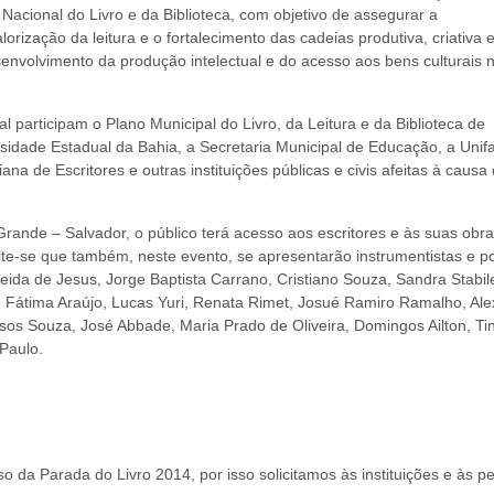
cional do Livro e da Biblioteca, com objetivo de assegurar a
orização da leitura e o fortalecimento das cadeias produtiva, criativa 
senvolvimento da produção intelectual e do acesso aos bens culturais 
 participam o Plano Municipal do Livro, da Leitura e da Biblioteca de
sidade Estadual da Bahia, a Secretaria Municipal de Educação, a Unifa
a de Escritores e outras instituições públicas e civis afeitas à causa d
rande – Salvador, o público terá acesso aos escritores e às suas obra
te-se que também, neste evento, se apresentarão instrumentistas e p
ida de Jesus, Jorge Baptista Carrano, Cristiano Souza, Sandra Stabile
 Fátima Araújo, Lucas Yuri, Renata Rimet, Josué Ramiro Ramalho, Ale
sos Souza, José Abbade, Maria Prado de Oliveira, Domingos Ailton, Ti
Paulo.
o da Parada do Livro 2014, por isso solicitamos às instituições e às p