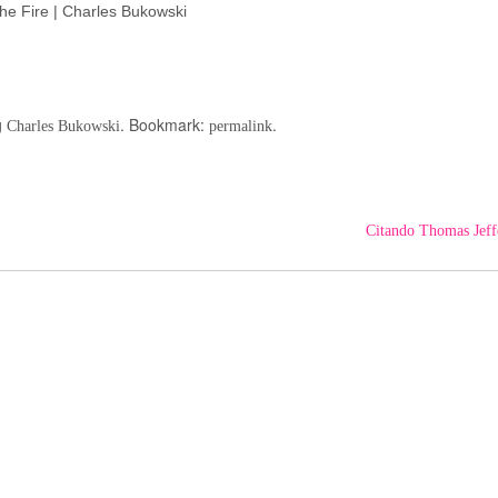
e Fire | Charles Bukowski
g
. Bookmark:
.
Charles Bukowski
permalink
Citando Thomas Jef