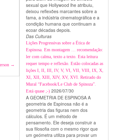
sexual que Hollywood lhe atribuiu,
deixou reflexões marcantes sobre a
fama, a indústria cinematográfica e a
condição humana que continuam a
ecoar décadas depois.
Das Culturas
Lições Progressivas sobre a Ética de
Espinosa. Em montagem … recomendação:
ler com calma, texto a texto. Esta leitura
requer tempo e reflexão. Estão colocadas as
ferson
→
lições I, II, III, IV, V, VI, VII, VIII, IX, X,
XI, XII, XIII, XIV, XV, XVI. Retirado do
Mural “Facebook/Le Club de Spinoza”.
2026/07/30
Está quase ;-)
A GEOMETRIA DE ESPINOSA A
geometria de Espinosa não é a
geometria das figuras nem dos
cálculos. É um método de
pensamento. Ele deseja construir a
sua filosofia com o mesmo rigor que
um geómetra utiliza para provar um