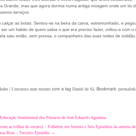
ira Grande, mas que agora dormia numa antiga moagem onde um tio d
uenos serviços.
em calçar as botas. Sentou-se na beira da cama, estremunhado, e peg
 ser um hábito de quem sabia o que era preciso fazer, voltou-a com o
ela saiu então, sem pressa, o companheiro das suas noites de solidã
com a tag
. Bookmark:
ades | Literatura num minuto
Daniel de Sá
permalink
ducação Sentimental dos Pássaros de José Eduardo Agualusa
s trilhas do escuro) – Folhetim em Setenta e Seis Episódios da autoria de
soa Rosa – Terceiro Episódio
→