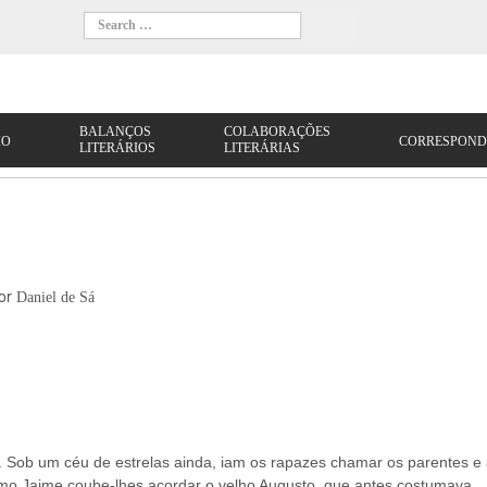
or
Daniel de Sá
 Sob um céu de estrelas ainda, iam os rapazes chamar os parentes e
mo Jaime coube-lhes acordar o velho Augusto, que antes costumava