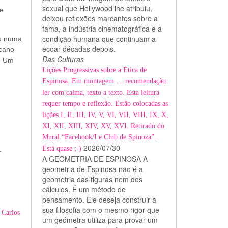
sexual que Hollywood lhe atribuiu,
e
deixou reflexões marcantes sobre a
fama, a indústria cinematográfica e a
condição humana que continuam a
ou numa
ecoar décadas depois.
 cano
Das Culturas
o. Um
Lições Progressivas sobre a Ética de
Espinosa. Em montagem … recomendação:
ler com calma, texto a texto. Esta leitura
requer tempo e reflexão. Estão colocadas as
lições I, II, III, IV, V, VI, VII, VIII, IX, X,
XI, XII, XIII, XIV, XV, XVI. Retirado do
Mural “Facebook/Le Club de Spinoza”.
2026/07/30
.
Está quase ;-)
A GEOMETRIA DE ESPINOSA A
geometria de Espinosa não é a
geometria das figuras nem dos
cálculos. É um método de
pensamento. Ele deseja construir a
sua filosofia com o mesmo rigor que
 Carlos
um geómetra utiliza para provar um