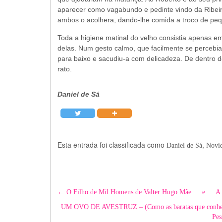
aparecer como vagabundo e pedinte vindo da Ribe
ambos o acolhera, dando-lhe comida a troco de peq
Toda a higiene matinal do velho consistia apenas 
delas. Num gesto calmo, que facilmente se percebia
para baixo e sacudiu-a com delicadeza. De dentro d
rato.
Daniel de Sá
Esta entrada foi classificada como
,
Daniel de Sá
Novid
Post
←
O Filho de Mil Homens de Valter Hugo Mãe … e … A E
navigation
UM OVO DE AVESTRUZ – (Como as baratas que conhecem a
Pes