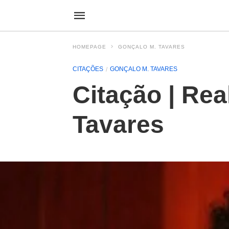
HOMEPAGE
GONÇALO M. TAVARES
CITAÇÕES
GONÇALO M. TAVARES
Citação | Rea
Tavares