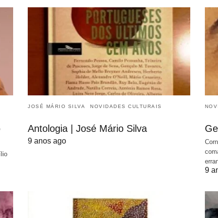
JOSÉ MÁRIO SILVA
NOVIDADES CULTURAIS
NOV
o
Antologia | José Mário Silva
Ge
9 anos ago
Corn
coma
lio
erra
9 a