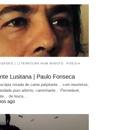
IDADES | LITERATURA NUM MINUTO
POESIA
nte Lusitana | Paulo Fonseca
ucópia rosada de carne palpitante… com neurónios,
ndada puro arbítrio, caminhante… Permeável,
nte… de louca,…
nos ago