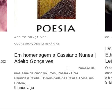
ADELTO GONÇALVES
COL
COLABORAÇÕES LITERÁRIAS
De
Edi
Em homenagem a Cassiano Nunes |
Lei
Adelto Gonçalves
1902-
O pr
I Primeiro de
cons
uma série de cinco volumes, Poesia - Obra
e bl
Reunida (Brasília: Universidade de Brasília/Thesaurus
9 a
Editora,…
9 anos ago