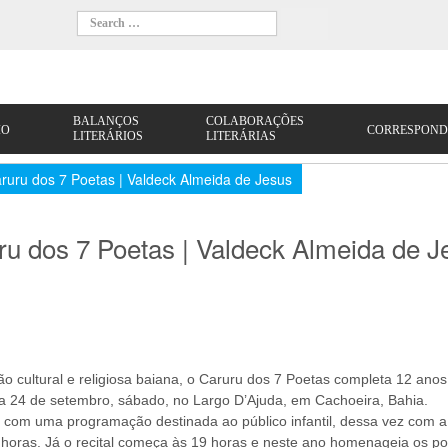
Caruru dos 7 Poetas | Valdeck Almeida de Jesus
ru dos 7 Poetas | Valdeck Almeida de J
ição cultural e religiosa baiana, o Caruru dos 7 Poetas completa 12 anos
ia 24 de setembro, sábado, no Largo D’Ajuda, em Cachoeira, Bahia.
om uma programação destinada ao público infantil, dessa vez com a
5 horas. Já o recital começa às 19 horas e neste ano homenageia os p