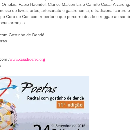
o Ornelas, Fábio Haendel, Clarice Malcon Liz e Camillo César Alvareng
se de livros, artes, artesanato e gastronomia, o tradicional caruru e
po Coro de Cor, com repertório que percorre desde o reggae ao samb
seus arranjos.
l com Gostinho de Dendê
oras
com /
www.casadebarro.org
o