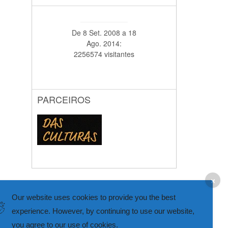
De 8 Set. 2008 a 18
Ago. 2014:
2256574 visitantes
PARCEIROS
Our website uses cookies to provide you the best
experience. However, by continuing to use our website,
you agree to our use of cookies.