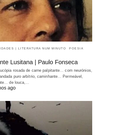
IDADES | LITERATURA NUM MINUTO
POESIA
nte Lusitana | Paulo Fonseca
ucópia rosada de carne palpitante… com neurónios,
ndada puro arbítrio, caminhante… Permeável,
nte… de louca,…
nos ago