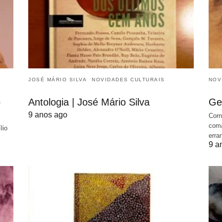
JOSÉ MÁRIO SILVA
NOVIDADES CULTURAIS
NOV
o
Antologia | José Mário Silva
Ge
9 anos ago
Corn
coma
lio
erra
9 a