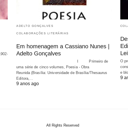
ADELTO GONÇALVES
COL
COLABORAÇÕES LITERÁRIAS
De
Edi
Em homenagem a Cassiano Nunes |
Lei
Adelto Gonçalves
1902-
O pr
I Primeiro de
cons
uma série de cinco volumes, Poesia - Obra
e bl
Reunida (Brasília: Universidade de Brasília/Thesaurus
9 a
Editora,…
9 anos ago
All Rights Reserved