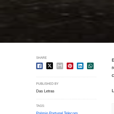
SHARE
E
r
c
PUBLISHED BY
L
Das Letras
TAGS:
Prémio Portugal Telecom