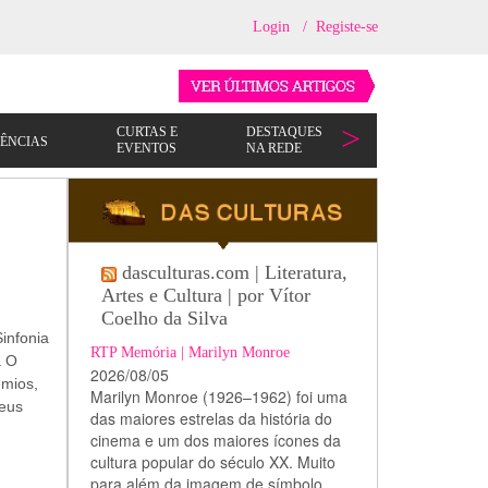
Login
/
Registe-se
dasculturas.com | Literatura,
Artes e Cultura | por Vítor
Coelho da Silva
infonia
RTP Memória | Marilyn Monroe
a O
2026/08/05
êmios,
Marilyn Monroe (1926–1962) foi uma
Seus
das maiores estrelas da história do
cinema e um dos maiores ícones da
cultura popular do século XX. Muito
para além da imagem de símbolo