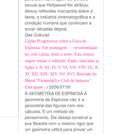
sexual que Hollywood lhe atribuiu,
deixou reflexões marcantes sobre a
fama, a indústria cinematográfica e a
condição humana que continuam a
ecoar décadas depois.
Das Culturas
Lições Progressivas sobre a Ética de
Espinosa. Em montagem … recomendação:
ler com calma, texto a texto. Esta leitura
requer tempo e reflexão. Estão colocadas as
lições I, II, III, IV, V, VI, VII, VIII, IX, X,
XI, XII, XIII, XIV, XV, XVI. Retirado do
Mural “Facebook/Le Club de Spinoza”.
2026/07/30
Está quase ;-)
A GEOMETRIA DE ESPINOSA A
geometria de Espinosa não é a
geometria das figuras nem dos
cálculos. É um método de
pensamento. Ele deseja construir a
sua filosofia com o mesmo rigor que
um geómetra utiliza para provar um