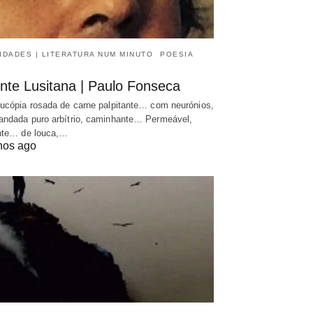
IDADES | LITERATURA NUM MINUTO
POESIA
nte Lusitana | Paulo Fonseca
ucópia rosada de carne palpitante… com neurónios,
ndada puro arbítrio, caminhante… Permeável,
nte… de louca,…
nos ago