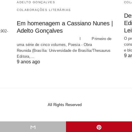
ADELTO GONÇALVES
COL
COLABORAÇÕES LITERÁRIAS
De
Edi
Em homenagem a Cassiano Nunes |
Lei
Adelto Gonçalves
1902-
O pr
I Primeiro de
cons
uma série de cinco volumes, Poesia - Obra
e bl
Reunida (Brasília: Universidade de Brasília/Thesaurus
9 a
Editora,…
9 anos ago
All Rights Reserved