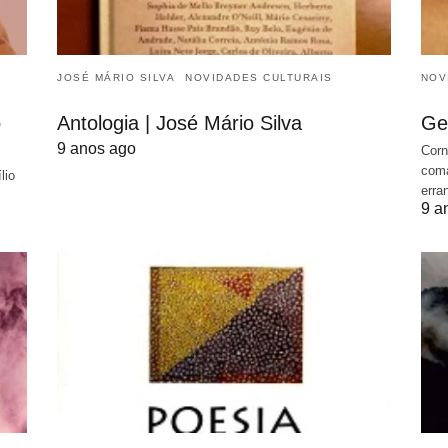
JOSÉ MÁRIO SILVA
NOVIDADES CULTURAIS
NOV
o
Antologia | José Mário Silva
Ge
9 anos ago
Corn
coma
lio
erra
9 a