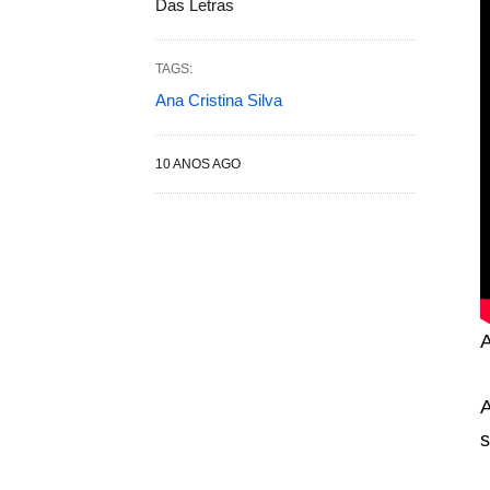
Das Letras
TAGS:
Ana Cristina Silva
10 ANOS AGO
A
A
s