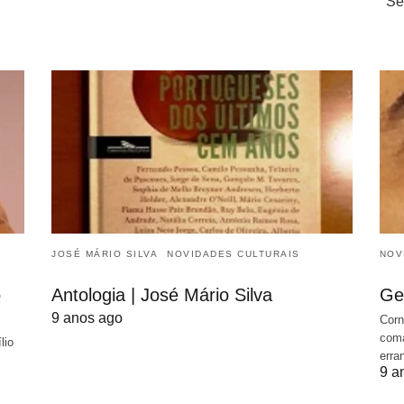
Se
JOSÉ MÁRIO SILVA
NOVIDADES CULTURAIS
NOV
o
Antologia | José Mário Silva
Ge
9 anos ago
Corn
coma
lio
erra
9 a