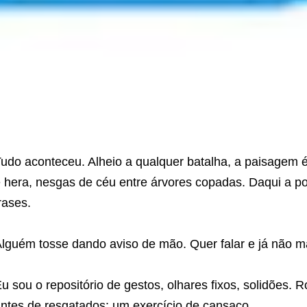
udo aconteceu. Alheio a qualquer batalha, a paisagem é
 hera, nesgas de céu entre árvores copadas. Daqui a po
rases.
lguém tosse dando aviso de mão. Quer falar e já não m
u sou o repositório de gestos, olhares fixos, solidões.
ntes de resgatados: um exercício de cansaço.