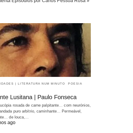
tenta Episódios por Carlos Pessoa Rosa »
IDADES | LITERATURA NUM MINUTO
POESIA
nte Lusitana | Paulo Fonseca
ucópia rosada de carne palpitante… com neurónios,
ndada puro arbítrio, caminhante… Permeável,
nte… de louca,…
nos ago