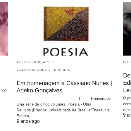
ADELTO GONÇALVES
COL
COLABORAÇÕES LITERÁRIAS
De
Edi
Em homenagem a Cassiano Nunes |
Lei
Adelto Gonçalves
1902-
O pr
I Primeiro de
cons
uma série de cinco volumes, Poesia - Obra
e bl
Reunida (Brasília: Universidade de Brasília/Thesaurus
9 a
Editora,…
9 anos ago