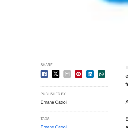
SHARE
T
e
f
PUBLISHED BY
A
Ernane Catroli
E
TAGS:
Ernane Catroli
a