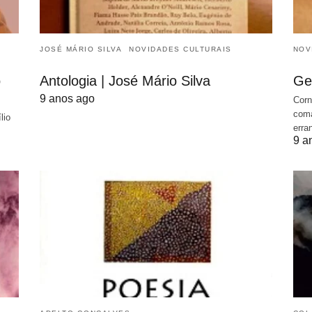
JOSÉ MÁRIO SILVA
NOVIDADES CULTURAIS
NOV
o
Antologia | José Mário Silva
Ge
9 anos ago
Corn
coma
lio
erra
9 a