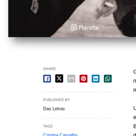
SHARE
C
m
PUBLISHED BY
U
Das Letras
e
B
TAGS:
Cristina Carvalho
d