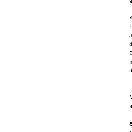
g
A
P
d
D
b
d
T
M
a
S