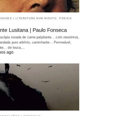
IDADES | LITERATURA NUM MINUTO
POESIA
nte Lusitana | Paulo Fonseca
ucópia rosada de carne palpitante… com neurónios,
ndada puro arbítrio, caminhante… Permeável,
nte… de louca,…
nos ago