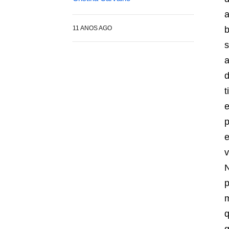
a
11 ANOS AGO
b
s
a
d
t
e
p
e
v
p
m
q