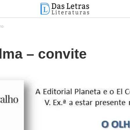
TO
lma – convite