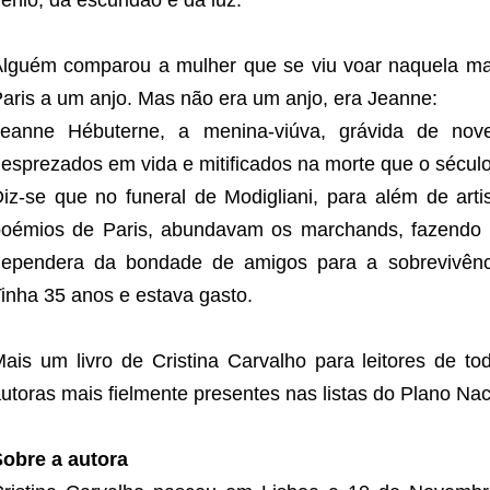
énio, da escuridão e da luz.
lguém comparou a mulher que se viu voar naquela ma
aris a um anjo. Mas não era um anjo, era Jeanne:
Jeanne Hébuterne, a menina-viúva, grávida de no
esprezados em vida e mitificados na morte que o século
iz-se que no funeral de Modigliani, para além de art
oémios de Paris, abundavam os marchands, fazendo of
ependera da bondade de amigos para a sobrevivênci
inha 35 anos e estava gasto.
ais um livro de Cristina Carvalho para leitores de t
utoras mais fielmente presentes nas listas do Plano Nac
obre a autora