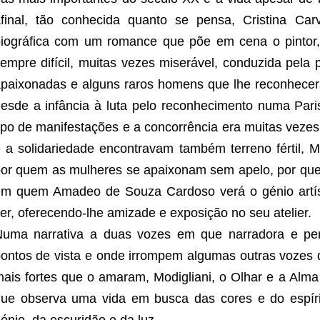
final, tão conhecida quanto se pensa, Cristina Car
iográfica com um romance que põe em cena o pintor, 
empre difícil, muitas vezes miserável, conduzida pela
paixonadas e alguns raros homens que lhe reconhecera
esde a infância à luta pelo reconhecimento numa Par
ipo de manifestações e a concorrência era muitas vez
 a solidariedade encontravam também terreno fértil, 
or quem as mulheres se apaixonam sem apelo, por quem
m quem Amadeo de Souza Cardoso verá o génio artís
er, oferecendo-lhe amizade e exposição no seu atelier.
Numa narrativa a duas vozes em que narradora e p
ontos de vista e onde irrompem algumas outras vozes
ais fortes que o amaram, Modigliani, o Olhar e a Alma
ue observa uma vida em busca das cores e do espír