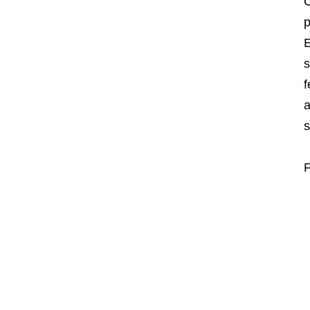
C
E
s
f
a
s
F