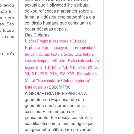
sexual que Hollywood lhe atribuiu,
o levou
deixou reflexões marcantes sobre a
não ter
fama, a indústria cinematográfica e a
nde era
condição humana que continuam a
as. São
ecoar décadas depois.
o futuro
Das Culturas
as suas
Lições Progressivas sobre a Ética de
Espinosa. Em montagem … recomendação:
io LeYa
ler com calma, texto a texto. Esta leitura
requer tempo e reflexão. Estão colocadas as
lições I, II, III, IV, V, VI, VII, VIII, IX, X,
XI, XII, XIII, XIV, XV, XVI. Retirado do
Mural “Facebook/Le Club de Spinoza”.
2026/07/30
Está quase ;-)
A GEOMETRIA DE ESPINOSA A
geometria de Espinosa não é a
geometria das figuras nem dos
cálculos. É um método de
pensamento. Ele deseja construir a
sua filosofia com o mesmo rigor que
um geómetra utiliza para provar um