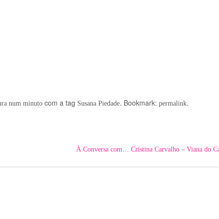
com a tag
. Bookmark:
.
tura num minuto
Susana Piedade
permalink
À Conversa com… Cristina Carvalho – Viana do C