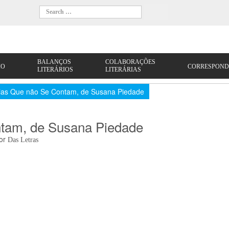
tórias Que não Se Contam, de Susana Piedade
ntam, de Susana Piedade
or
Das Letras