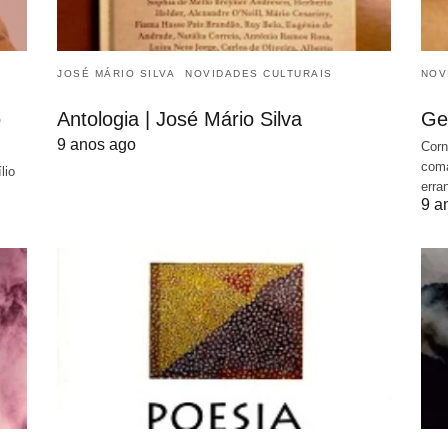
JOSÉ MÁRIO SILVA
NOVIDADES CULTURAIS
NOV
o
Antologia | José Mário Silva
Ge
9 anos ago
Corn
coma
lio
erra
9 a