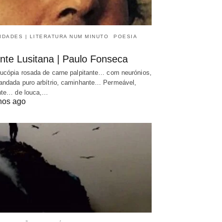
IDADES | LITERATURA NUM MINUTO
POESIA
nte Lusitana | Paulo Fonseca
ucópia rosada de carne palpitante… com neurónios,
ndada puro arbítrio, caminhante… Permeável,
nte… de louca,…
nos ago