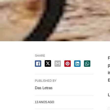
SHARE
F
p
i
E
PUBLISHED BY
Das Letras
13 ANOS AGO