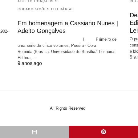
ADELTO GONÇALVES
COL
COLABORAÇÕES LITERÁRIAS
De
Edi
Em homenagem a Cassiano Nunes |
Lei
Adelto Gonçalves
1902-
O pr
I Primeiro de
cons
uma série de cinco volumes, Poesia - Obra
e bl
Reunida (Brasília: Universidade de Brasília/Thesaurus
9 a
Editora,…
9 anos ago
All Rights Reserved