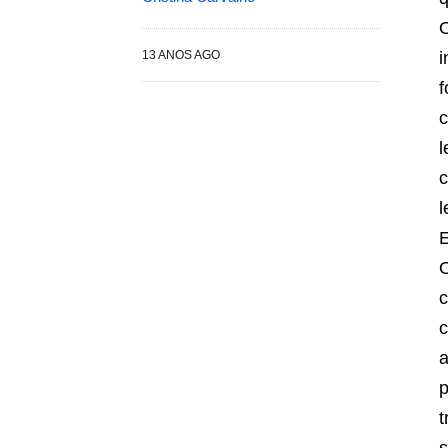
O
13 ANOS AGO
i
f
c
l
c
l
E
O
c
c
a
p
t