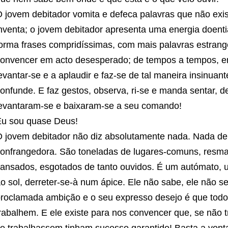
 jovem debitador vomita e defeca palavras que não existe
nventa; o jovem debitador apresenta uma energia doenti
orma frases compridíssimas, com mais palavras estrang
onvencer em acto desesperado; de tempos a tempos, ergu
evantar-se e a aplaudir e faz-se de tal maneira insinuan
onfunde. E faz gestos, observa, ri-se e manda sentar, d
evantaram-se e baixaram-se a seu comando!
u sou quase Deus!
 jovem debitador não diz absolutamente nada. Nada de
onfrangedora. São toneladas de lugares-comuns, resma
ansados, esgotados de tanto ouvidos. É um autómato, u
o sol, derreter-se-à num ápice. Ele não sabe, ele não s
roclamada ambição e o seu expresso desejo é que todo
rabalhem. E ele existe para nos convencer que, se não