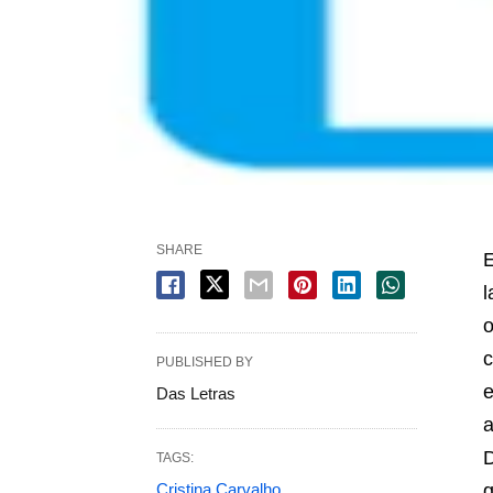
SHARE
E
l
o
c
PUBLISHED BY
e
Das Letras
a
D
TAGS:
Cristina Carvalho
q