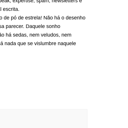
speak, expertise, spam, newsletters e
 escrita.
o de pó de estrela! Não há o desenho
ssa parecer. Daquele sonho
Não há sedas, nem veludos, nem
há nada que se vislumbre naquele