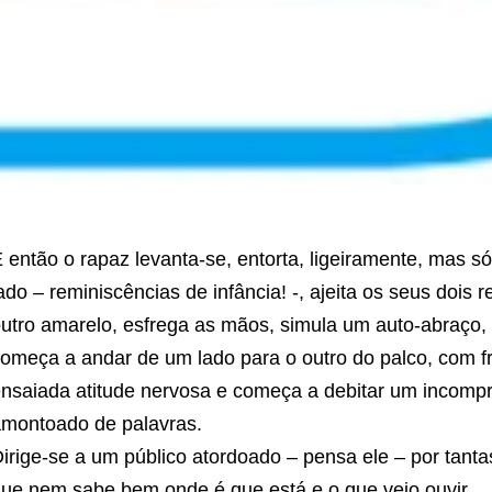
 então o rapaz levanta-se, entorta, ligeiramente, mas s
ado – reminiscências de infância! -, ajeita os seus dois
utro amarelo, esfrega as mãos, simula um auto-abraço,
omeça a andar de um lado para o outro do palco, com 
nsaiada atitude nervosa e começa a debitar um incompre
montoado de palavras.
irige-se a um público atordoado – pensa ele – por tanta
ue nem sabe bem onde é que está e o que veio ouvir.