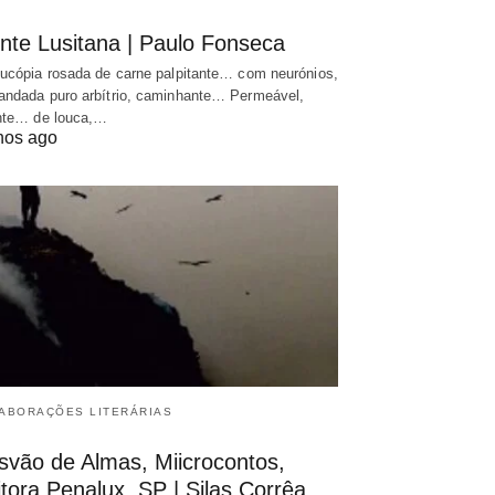
nte Lusitana | Paulo Fonseca
ucópia rosada de carne palpitante… com neurónios,
ndada puro arbítrio, caminhante… Permeável,
nte… de louca,…
nos ago
ABORAÇÕES LITERÁRIAS
svão de Almas, Miicrocontos,
tora Penalux, SP | Silas Corrêa