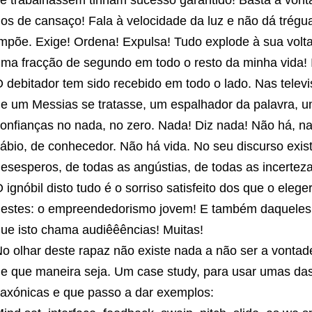
e trabalhassem tinham sucesso garantido! Basta a vont
os de cansaço! Fala à velocidade da luz e não dá trég
mpõe. Exige! Ordena! Expulsa! Tudo explode à sua volt
ma fracção de segundo em todo o resto da minha vida! I
 debitador tem sido recebido em todo o lado. Nas televi
e um Messias se tratasse, um espalhador da palavra, 
onfianças no nada, no zero. Nada! Diz nada! Não há, na
ábio, de conhecedor. Não há vida. No seu discurso exi
esesperos, de todas as angústias, de todas as incerteza
 ignóbil disto tudo é o sorriso satisfeito dos que o e
estes: o empreendedorismo jovem! E também daqueles q
ue isto chama audiêêências! Muitas!
o olhar deste rapaz não existe nada a não ser a vontad
e que maneira seja. Um case study, para usar umas das
axónicas e que passo a dar exemplos: