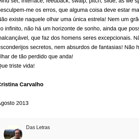
ind set, interface, feedback, swaip, pitch, slide, as we 
esculpem-me os erros, que alguma coisa deve estar mal
ão existe naquele olhar uma única estrela! Nem um grã
o infinito, não há um horizonte de sonho, ainda que po
nalcançável, que faz dos homens seres excepcionais. 
sconderijos secretos, nem absurdos de fantasias! Não 
lhar de tão perdido que anda!
ue triste vida!
ristina Carvalho
gosto 2013
Das Letras