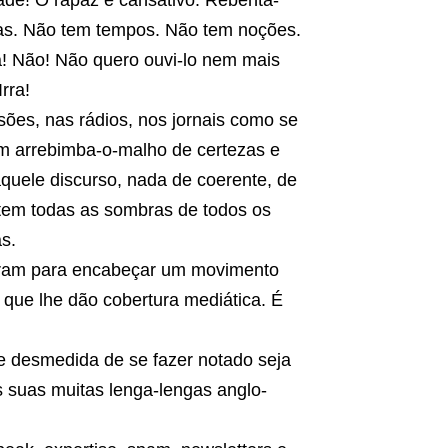
ade! O rapaz é cansativo. Rebenta-
uas. Não tem tempos. Não tem noções.
a! Não! Não quero ouvi-lo nem mais
rra!
sões, nas rádios, nos jornais como se
um arrebimba-o-malho de certezas e
quele discurso, nada de coerente, de
stem todas as sombras de todos os
s.
legeram para encabeçar um movimento
ue lhe dão cobertura mediática. É
e desmedida de se fazer notado seja
 suas muitas lenga-lengas anglo-