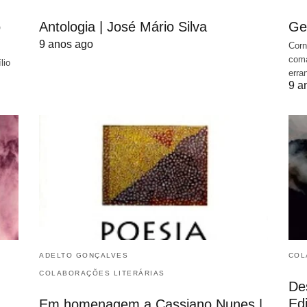
o
Antologia | José Mário Silva
Ge
9 anos ago
Corn
coma
lio
erra
9 a
ADELTO GONÇALVES
COL
COLABORAÇÕES LITERÁRIAS
De
Edi
Em homenagem a Cassiano Nunes |